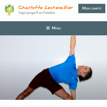
Aller
Charlotte Lechevallier
au
Mon compte
Yoga Iyengar® en Finistère
contenu
principal
Menu