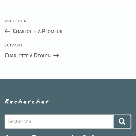
Navigation
Article
PRÉCÉDENT
de
précédent
Charlotte à Plomeur
l’article
Article
SUIVANT
suivant
Charlotte à Déolen
Rechercher
Recherche
Rech
pour
: