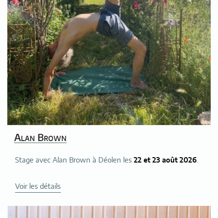
Alan Brown
Stage avec Alan Brown à Déolen les
22 et 23 août 2026
.
de
Voir les détails
« Alan
Brown »