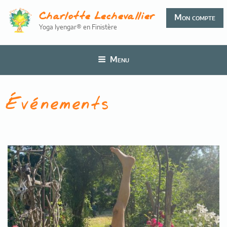
Aller
Charlotte Lechevallier
au
Mon compte
Yoga Iyengar® en Finistère
contenu
principal
Menu
Événements