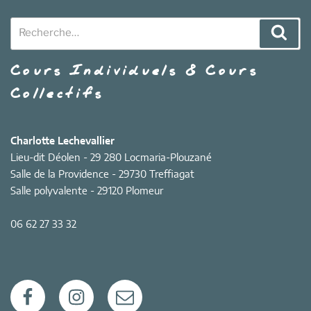
Recherche
Rech
pour
:
Cours Individuels & Cours
Collectifs
Charlotte Lechevallier
Lieu-dit Déolen - 29 280 Locmaria-Plouzané
Salle de la Providence - 29730 Treffiagat
Salle polyvalente - 29120 Plomeur
06 62 27 33 32
Facebook
Instagram
E-
mail