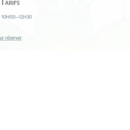
Tarifs
: 10H00—12H30
ur réserver
.
Ch
Cours Individuels & C