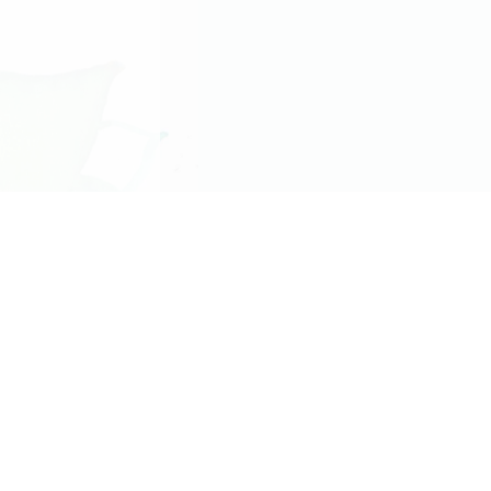
SUIVANT
Article
suivant
arlotte à Plomeur
ours Collectifs