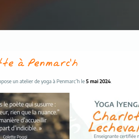
tte à Penmarc’h
opose un atelier de yoga à Penmarc’h le
5 mai 2024
.