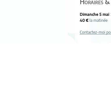
Horaires & 
Dimanche 5 mai
40 €
la matinée
Contactez-moi po
Navigation
PRÉCÉDENT
Article
de
précédent
Ophélia Oullié
l’article
Rechercher