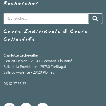
Rechercher
Recherche
Rech
pour
:
Cours Individuels & Cours
Collectifs
Charlotte Lechevallier
Lieu-dit Déolen - 29 280 Locmaria-Plouzané
Salle de la Providence - 29730 Treffiagat
Salle polyvalente - 29120 Plomeur
06 62 27 33 32
Facebook
Instagram
E-