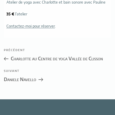
Atelier de yoga avec Charlotte et bain sonore avec Pauline
35 €
l’atelier
Contactez-moi pour réserver
.
Navigation
Article
PRÉCÉDENT
de
précédent
Charlotte au Centre de yoga Vallée de Clisson
l’article
Article
SUIVANT
suivant
Daniele Navello