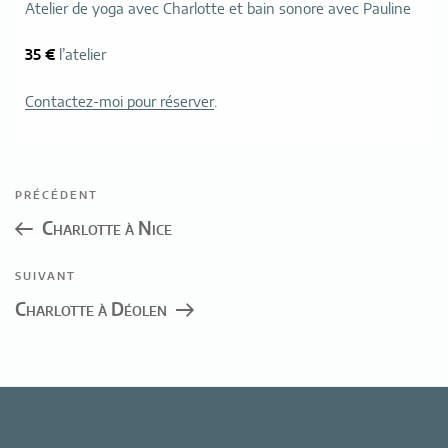
Atelier de yoga avec Charlotte et bain sonore avec Pauline
35 €
l’atelier
Contactez-moi pour réserver
.
Navigation
Article
PRÉCÉDENT
de
précédent
Charlotte à Nice
l’article
Article
SUIVANT
suivant
Charlotte à Déolen