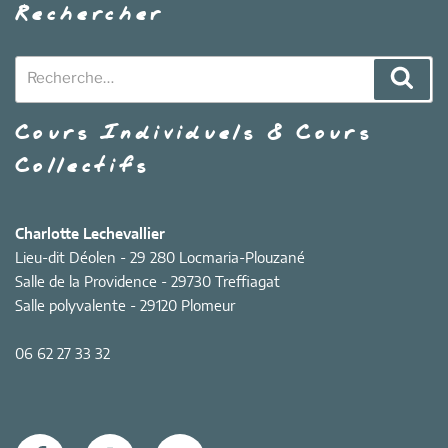
Rechercher
Recherche
Rech
pour
:
Cours Individuels & Cours
Collectifs
Charlotte Lechevallier
Lieu-dit Déolen - 29 280 Locmaria-Plouzané
Salle de la Providence - 29730 Treffiagat
Salle polyvalente - 29120 Plomeur
06 62 27 33 32
Facebook
Instagram
E-